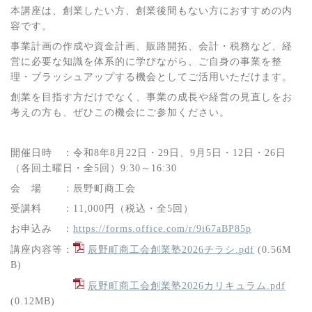
本講座は、創業したい方、創業後間もない方におすすめの内
容です。
事業計画の作成や資金計画、販路開拓、会計・税務など、経
営に必要な知識を体系的に学びながら、ご自身の事業を整
理・ブラッシュアップする機会としてご活用いただけます。
創業を目指す方だけでなく、事業の成長や経営の見直しをお
考えの方も、ぜひこの機会にご参加ください。
開催日時 ：令和8年8月22日・29日、9月5日・12日・26日
（各回土曜日・全5回）9:30～16:30
会 場 ：辰野町商工会
受講料 ：11,000円（税込・全5回）
お申込み ：
https://forms.office.com/r/9i67aBP85p
講座内容等：
辰野町商工会創業塾2026チラシ.pdf
(0.56M
B)
辰野町商工会創業塾2026カリキュラム.pdf
(0.12MB)